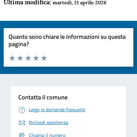
Ultima modifica:
martedì, 21 aprile 2026
Quanto sono chiare le informazioni su questa
pagina?
Valuta da 1 a 5 stelle la pagina
Domanda
Valuta 1 stelle su 5
Valuta 2 stelle su 5
Valuta 3 stelle su 5
Valuta 4 stelle su 5
Valuta 5 stelle su 5
Contatta il comune
Leggi le domande frequenti
Richiedi assistenza
Chiama il numero