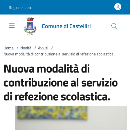
Vai al contenuto
accedi al menu
footer.enter
Regione Lazio
Comune di Castelliri
Home
/
Novità
/
Avvisi
/
Nuova modalità di contribuzione al servizio di refezione scolastica.
Nuova modalità di
contribuzione al servizio
di refezione scolastica.