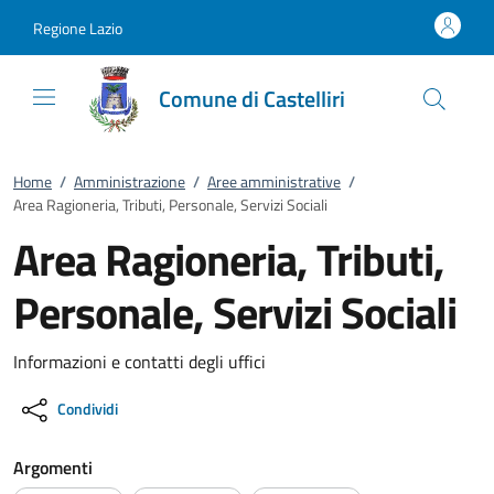
Vai al contenuto
accedi al menu
footer.enter
Regione Lazio
Comune di Castelliri
Home
/
Amministrazione
/
Aree amministrative
/
Area Ragioneria, Tributi, Personale, Servizi Sociali
Area Ragioneria, Tributi,
Personale, Servizi Sociali
Informazioni e contatti degli uffici
Condividi
Argomenti