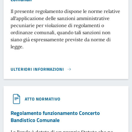
Il presente regolamento dispone le norme relative
all'applicazione delle sanzioni amministrative
pecuniarie per violazione di regolamenti o
ordinanze comunali, quando tali sanzioni non
siano già espressamente previste da norme di
legge.
ULTERIORI INFORMAZIONI
REGOLAMENTO PER L'APPLICAZIONE DELLE SANZIONI PER 
ATTO NORMATIVO
Regolamento funzionamento Concerto
Bandistico Comunale
La Banda è dotata di un proprio Statuto che ne