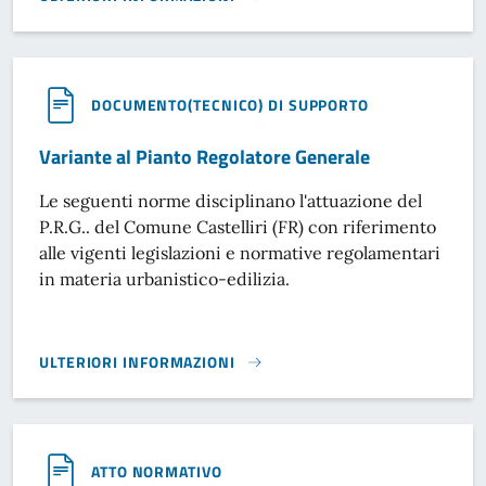
REGOLAMENTO DISCIPLINA PER IL CONFERIMENTO DI INCA
DOCUMENTO(TECNICO) DI SUPPORTO
Variante al Pianto Regolatore Generale
Le seguenti norme disciplinano l'attuazione del
P.R.G.. del Comune Castelliri (FR) con riferimento
alle vigenti legislazioni e normative regolamentari
in materia urbanistico-edilizia.
ULTERIORI INFORMAZIONI
VARIANTE AL PIANTO REGOLATORE GENERALE}
ATTO NORMATIVO