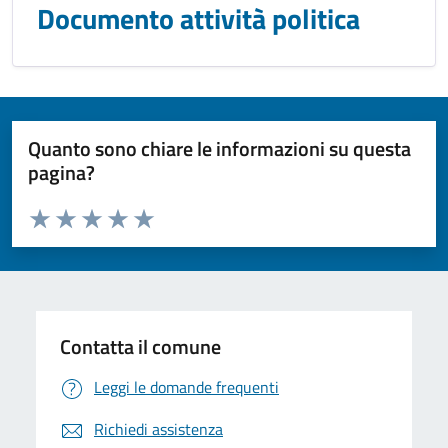
Documento attività politica
Quanto sono chiare le informazioni su questa
pagina?
Valuta da 1 a 5 stelle la pagina
Domanda
Valuta 1 stelle su 5
Valuta 2 stelle su 5
Valuta 3 stelle su 5
Valuta 4 stelle su 5
Valuta 5 stelle su 5
Contatta il comune
Leggi le domande frequenti
Richiedi assistenza