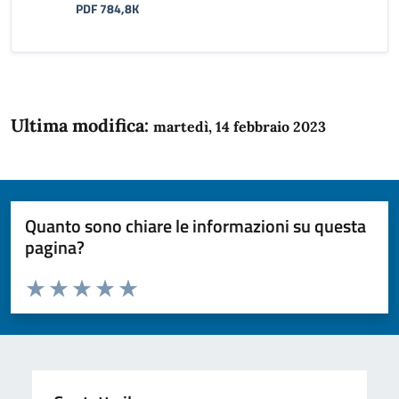
PDF 784,8K
Ultima modifica:
martedì, 14 febbraio 2023
Quanto sono chiare le informazioni su questa
pagina?
Valuta da 1 a 5 stelle la pagina
Domanda
Valuta 1 stelle su 5
Valuta 2 stelle su 5
Valuta 3 stelle su 5
Valuta 4 stelle su 5
Valuta 5 stelle su 5