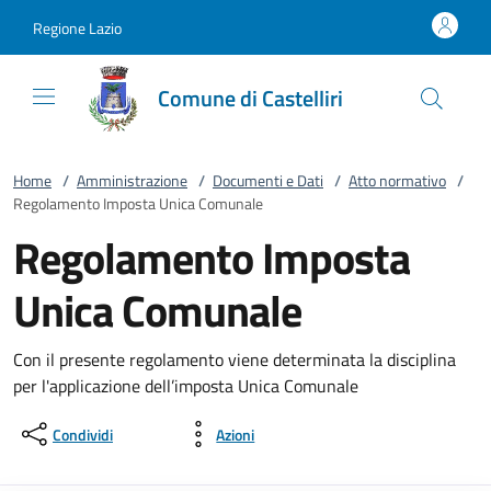
Vai al contenuto
accedi al menu
footer.enter
Regione Lazio
Comune di Castelliri
Home
/
Amministrazione
/
Documenti e Dati
/
Atto normativo
/
Regolamento Imposta Unica Comunale
Regolamento Imposta
Unica Comunale
Con il presente regolamento viene determinata la disciplina
per l'applicazione dell’imposta Unica Comunale
Condividi
Azioni