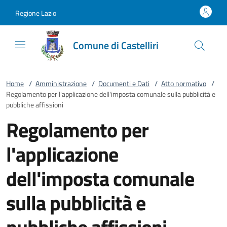
Vai al contenuto
accedi al menu
footer.enter
Regione Lazio
Comune di Castelliri
Home
/
Amministrazione
/
Documenti e Dati
/
Atto normativo
/
Regolamento per l'applicazione dell'imposta comunale sulla pubblicità e
pubbliche affissioni
Regolamento per
l'applicazione
dell'imposta comunale
sulla pubblicità e