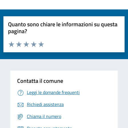
Quanto sono chiare le informazioni su questa
pagina?
Valuta da 1 a 5 stelle la pagina
Domanda
Valuta 1 stelle su 5
Valuta 2 stelle su 5
Valuta 3 stelle su 5
Valuta 4 stelle su 5
Valuta 5 stelle su 5
Contatta il comune
Leggi le domande frequenti
Richiedi assistenza
Chiama il numero