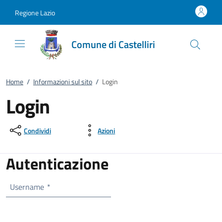
Vai al contenuto
accedi al menu
footer.enter
Regione Lazio
Comune di Castelliri
Home
/
Informazioni sul sito
/
Login
Login
Condividi
Azioni
Autenticazione
Username
*