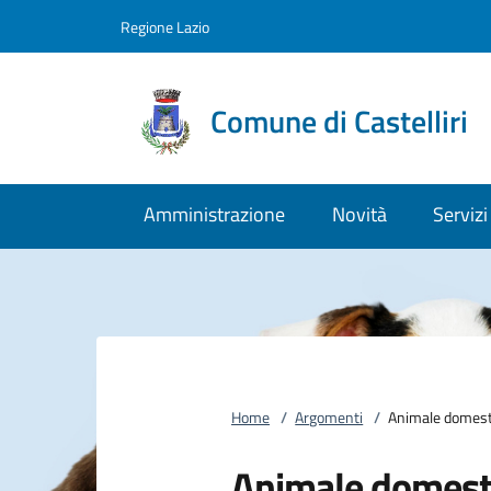
Vai al contenuto
accedi al menu
footer.enter
Regione Lazio
Comune di Castelliri
Amministrazione
Novità
Servizi
Home
/
Argomenti
/
Animale domest
Animale domest