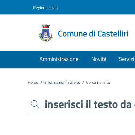
Vai al contenuto
accedi al menu
footer.enter
Regione Lazio
Comune di Castelliri
Amministrazione
Novità
Servizi
Home
/
Informazioni sul sito
/
Cerca nel sito