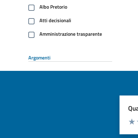
Albo Pretorio
Atti decisionali
Amministrazione trasparente
Argomenti
Qua
Valuta
Dom
Valu