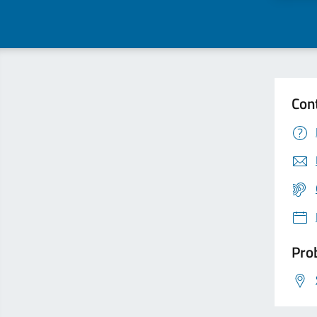
Con
Prob