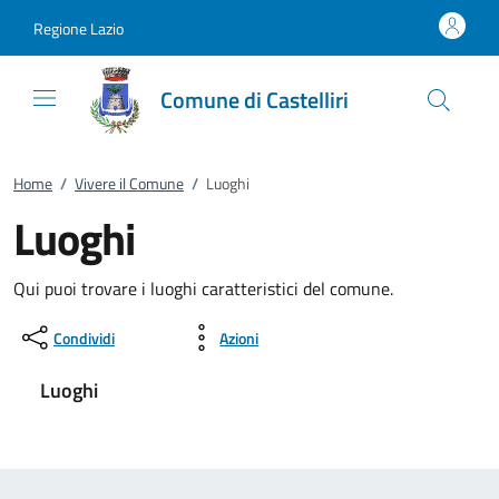
Vai al contenuto
accedi al menu
footer.enter
Regione Lazio
Comune di Castelliri
Home
/
Vivere il Comune
/
Luoghi
Luoghi
Qui puoi trovare i luoghi caratteristici del comune.
Condividi
Azioni
Luoghi