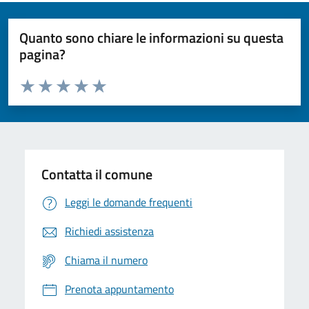
Quanto sono chiare le informazioni su questa
pagina?
Valuta da 1 a 5 stelle la pagina
Domanda
Valuta 1 stelle su 5
Valuta 2 stelle su 5
Valuta 3 stelle su 5
Valuta 4 stelle su 5
Valuta 5 stelle su 5
Contatta il comune
Leggi le domande frequenti
Richiedi assistenza
Chiama il numero
Prenota appuntamento