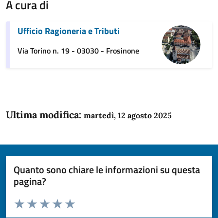
A cura di
Ufficio Ragioneria e Tributi
Via Torino n. 19 - 03030 - Frosinone
Ultima modifica:
martedì, 12 agosto 2025
Quanto sono chiare le informazioni su questa
pagina?
Valuta da 1 a 5 stelle la pagina
Domanda
Valuta 1 stelle su 5
Valuta 2 stelle su 5
Valuta 3 stelle su 5
Valuta 4 stelle su 5
Valuta 5 stelle su 5