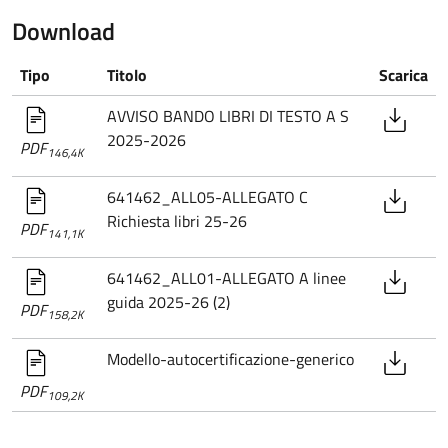
Download
Tipo
Titolo
Scarica
AVVISO BANDO LIBRI DI TESTO A S
2025-2026
PDF
146,4K
641462_ALL05-ALLEGATO C
Richiesta libri 25-26
PDF
141,1K
641462_ALL01-ALLEGATO A linee
guida 2025-26 (2)
PDF
158,2K
Modello-autocertificazione-generico
PDF
109,2K