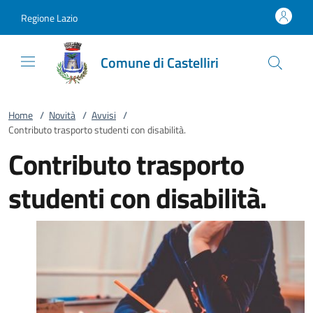
Vai al contenuto
accedi al menu
footer.enter
Regione Lazio
Comune di Castelliri
Home
/
Novità
/
Avvisi
/
Contributo trasporto studenti con disabilità.
Contributo trasporto
studenti con disabilità.