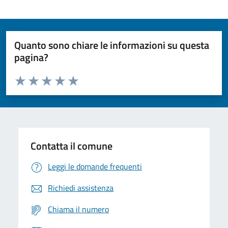
Quanto sono chiare le informazioni su questa
pagina?
Valuta da 1 a 5 stelle la pagina
Domanda
Valuta 1 stelle su 5
Valuta 2 stelle su 5
Valuta 3 stelle su 5
Valuta 4 stelle su 5
Valuta 5 stelle su 5
Contatta il comune
Leggi le domande frequenti
Richiedi assistenza
Chiama il numero