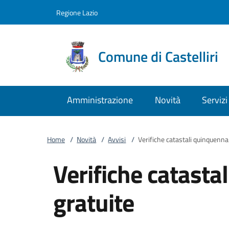
Vai al contenuto
accedi al menu
footer.enter
Regione Lazio
Comune di Castelliri
Amministrazione
Novità
Servizi
Home
/
Novità
/
Avvisi
/
Verifiche catastali quinquennal
Verifiche catasta
gratuite