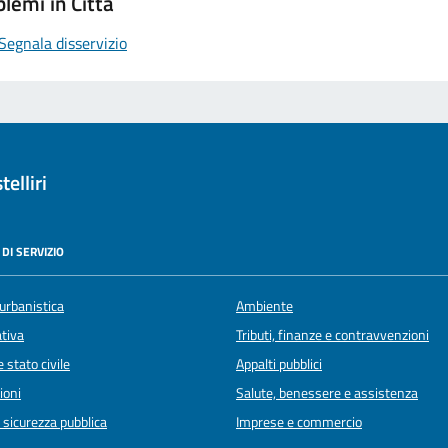
lemi in Città
Segnala disservizio
elliri
DI SERVIZIO
urbanistica
Ambiente
ativa
Tributi, finanze e contravvenzioni
 stato civile
Appalti pubblici
ioni
Salute, benessere e assistenza
e sicurezza pubblica
Imprese e commercio