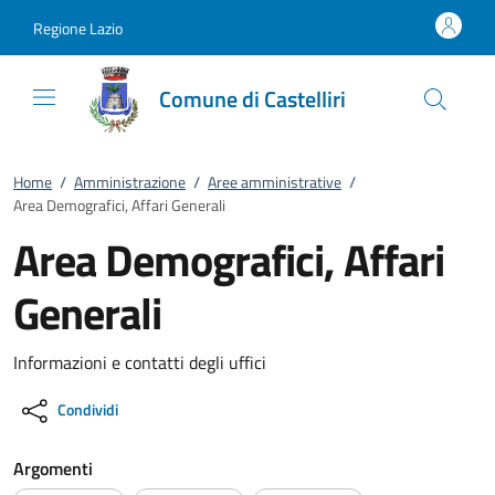
Vai al contenuto
accedi al menu
footer.enter
Regione Lazio
Comune di Castelliri
Home
/
Amministrazione
/
Aree amministrative
/
Area Demografici, Affari Generali
Area Demografici, Affari
Generali
Informazioni e contatti degli uffici
Condividi
Argomenti