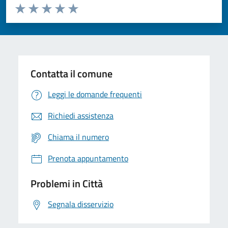
Valuta da 1 a 5 stelle la pagina
Domanda
Valuta 1 stelle su 5
Valuta 2 stelle su 5
Valuta 3 stelle su 5
Valuta 4 stelle su 5
Valuta 5 stelle su 5
Contatta il comune
Leggi le domande frequenti
Richiedi assistenza
Chiama il numero
Prenota appuntamento
Problemi in Città
Segnala disservizio