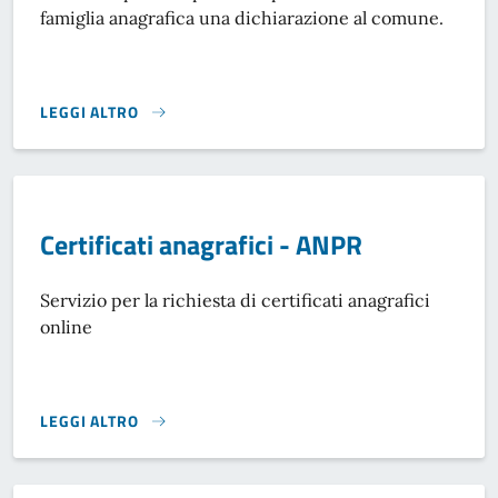
famiglia anagrafica una dichiarazione al comune.
LEGGI ALTRO
CAMBIO DI RESIDENZA - ANPR}
Certificati anagrafici - ANPR
Servizio per la richiesta di certificati anagrafici
online
LEGGI ALTRO
CERTIFICATI ANAGRAFICI - ANPR}