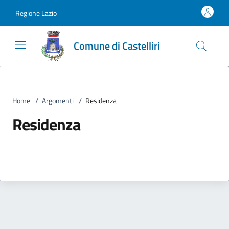
Vai al contenuto
accedi al menu
footer.enter
Regione Lazio
Comune di Castelliri
Home
/
Argomenti
/
Residenza
Residenza