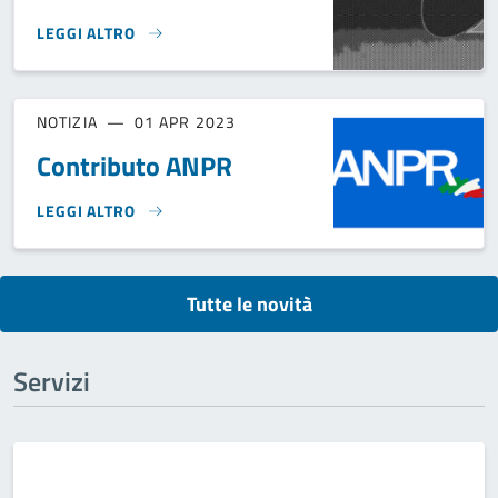
LEGGI ALTRO
AVVISO PUBBLICO PER LA MANIFESTAZIONE DI INTERESSE P
NOTIZIA
01 APR 2023
Contributo ANPR
LEGGI ALTRO
CONTRIBUTO ANPR}
Tutte le novità
Servizi