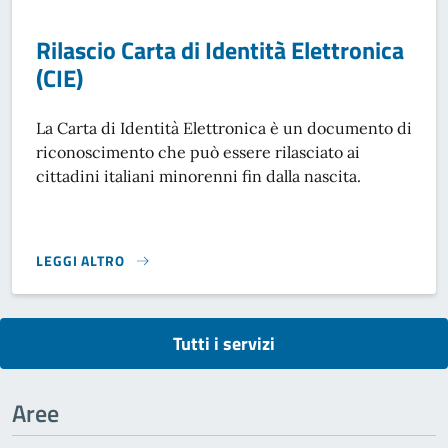
Rilascio Carta di Identità Elettronica
(CIE)
La Carta di Identità Elettronica è un documento di
riconoscimento che può essere rilasciato ai
cittadini italiani minorenni fin dalla nascita.
LEGGI ALTRO
RILASCIO CARTA DI IDENTITÀ ELETTRONICA (CIE)}
Tutti i servizi
Aree