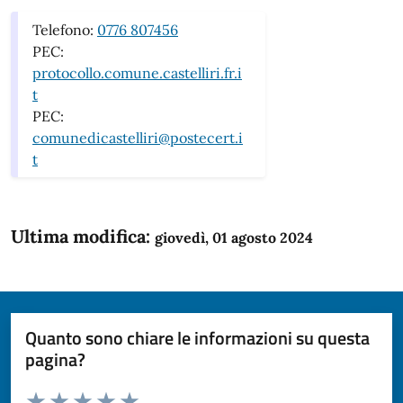
Telefono:
0776 807456
PEC:
protocollo.comune.castelliri.fr.i
t
PEC:
comunedicastelliri@postecert.i
t
Ultima modifica:
giovedì, 01 agosto 2024
Quanto sono chiare le informazioni su questa
pagina?
Valuta da 1 a 5 stelle la pagina
Domanda