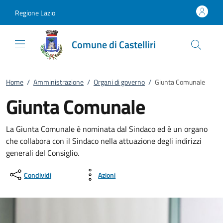
Vai al contenuto
accedi al menu
footer.enter
Regione Lazio
Comune di Castelliri
Home
/
Amministrazione
/
Organi di governo
/
Giunta Comunale
Giunta Comunale
La Giunta Comunale è nominata dal Sindaco ed è un organo
che collabora con il Sindaco nella attuazione degli indirizzi
generali del Consiglio.
Condividi
Azioni