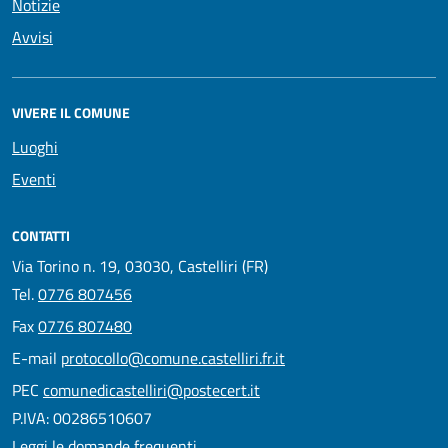
Notizie
Avvisi
VIVERE IL COMUNE
Luoghi
Eventi
CONTATTI
Via Torino n. 19, 03030, Castelliri (FR)
Tel.
0776 807456
Fax
0776 807480
E-mail
protocollo@comune.castelliri.fr.it
PEC
comunedicastelliri@postecert.it
P.IVA: 00286510607
Leggi le domande frequenti