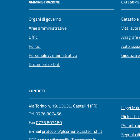
AMMINISTRAZIONE
CATEGORIE 
Organi di governo
Catasto e 
Aree amministrative
Vita lavor
Uffici
Anagrafe e
Politici
Autorizzaz
Personale Amministrativo
Giustizia 
Documenti e Dati
CONTATTI
Via Torino n. 19, 03030, Castelliri (FR)
Leggi le 
Tel.
0776 807456
Richiedi a
Fax
0776 807480
Prenota 
E-mail
protocollo@comune.castelliri.fr.it
Segnala di