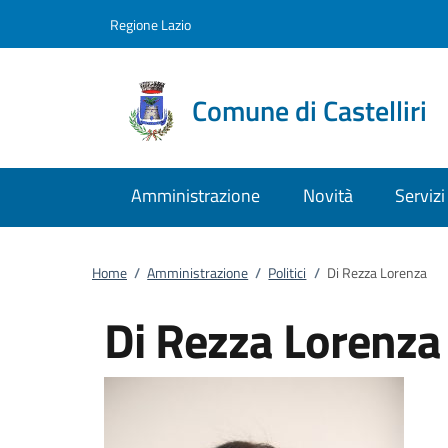
Vai al contenuto
accedi al menu
footer.enter
Regione Lazio
Comune di Castelliri
Amministrazione
Novità
Servizi
Home
/
Amministrazione
/
Politici
/
Di Rezza Lorenza
Di Rezza Lorenza