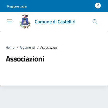
Vai al contenuto
accedi al menu
footer.enter
Regione Lazio
Comune di Castelliri
Home
/
Argomenti
/
Associazioni
Associazioni