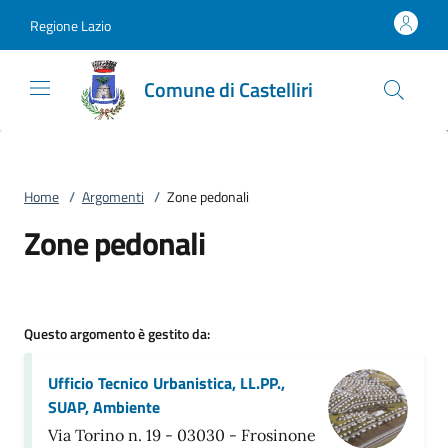
Vai al contenuto
accedi al menu
footer.enter
Regione Lazio
Comune di Castelliri
Home
/
Argomenti
/
Zone pedonali
Zone pedonali
Questo argomento è gestito da:
Ufficio Tecnico Urbanistica, LL.PP.,
SUAP, Ambiente
Via Torino n. 19 - 03030 - Frosinone