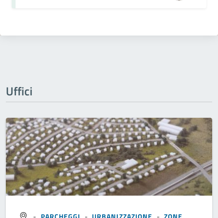
Uffici
-
PARCHEGGI
-
URBANIZZAZIONE
-
ZONE