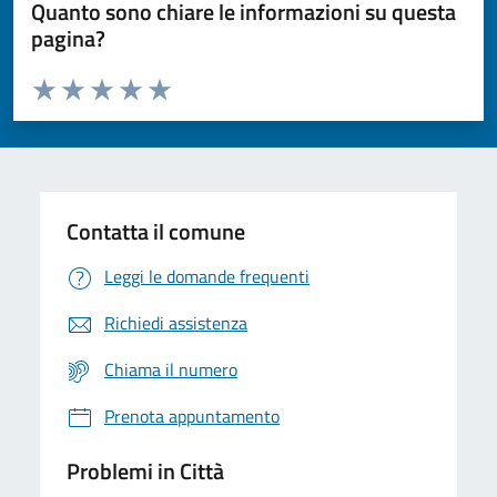
Quanto sono chiare le informazioni su questa
pagina?
Valuta da 1 a 5 stelle la pagina
Domanda
Valuta 1 stelle su 5
Valuta 2 stelle su 5
Valuta 3 stelle su 5
Valuta 4 stelle su 5
Valuta 5 stelle su 5
Contatta il comune
Leggi le domande frequenti
Richiedi assistenza
Chiama il numero
Prenota appuntamento
Problemi in Città