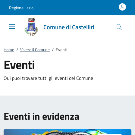
Vai al contenuto
accedi al menu
footer.enter
Regione Lazio
Comune di Castelliri
Home
/
Vivere il Comune
/
Eventi
Eventi
Qui puoi trovare tutti gli eventi del Comune
Eventi in evidenza