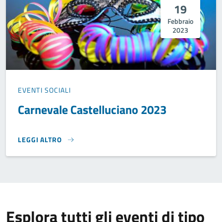
19
Febbraio
2023
EVENTI SOCIALI
Carnevale Castelluciano 2023
LEGGI ALTRO
CARNEVALE CASTELLUCIANO 2023}
Esplora tutti gli eventi di tipo