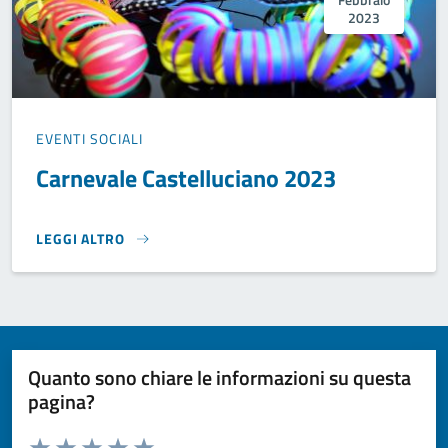
2023
EVENTI SOCIALI
Carnevale Castelluciano 2023
LEGGI ALTRO
CARNEVALE CASTELLUCIANO 2023}
Quanto sono chiare le informazioni su questa
pagina?
Valuta da 1 a 5 stelle la pagina
Domanda