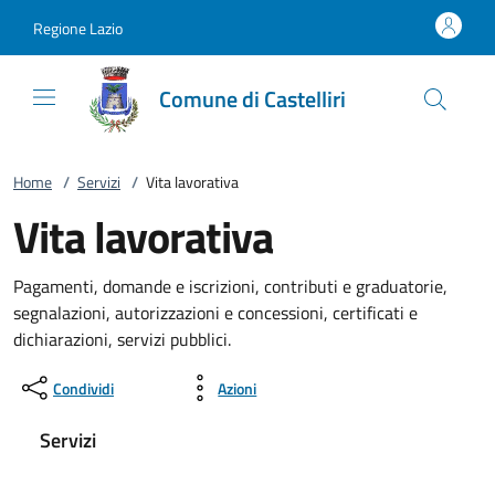
Vai al contenuto
accedi al menu
footer.enter
Regione Lazio
Comune di Castelliri
Home
/
Servizi
/
Vita lavorativa
Vita lavorativa
Pagamenti, domande e iscrizioni, contributi e graduatorie,
segnalazioni, autorizzazioni e concessioni, certificati e
dichiarazioni, servizi pubblici.
Condividi
Azioni
Servizi