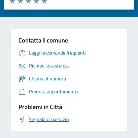
Domanda
Valuta 1 stelle su 5
Valuta 2 stelle su 5
Valuta 3 stelle su 5
Valuta 4 stelle su 5
Valuta 5 stelle su 5
Contatta il comune
Leggi le domande frequenti
Richiedi assistenza
Chiama il numero
Prenota appuntamento
Problemi in Città
Segnala disservizio