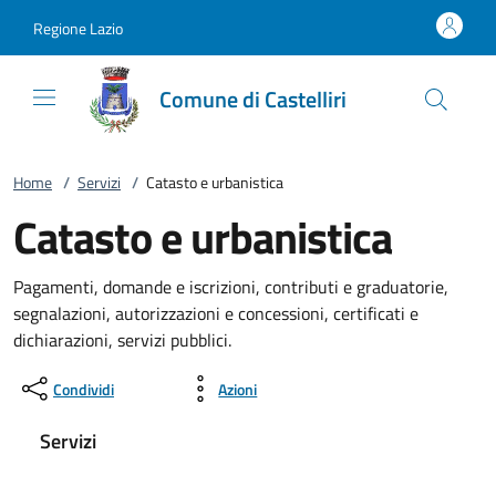
Vai al contenuto
accedi al menu
footer.enter
Regione Lazio
Comune di Castelliri
Home
/
Servizi
/
Catasto e urbanistica
Catasto e urbanistica
Pagamenti, domande e iscrizioni, contributi e graduatorie,
segnalazioni, autorizzazioni e concessioni, certificati e
dichiarazioni, servizi pubblici.
Condividi
Azioni
Servizi