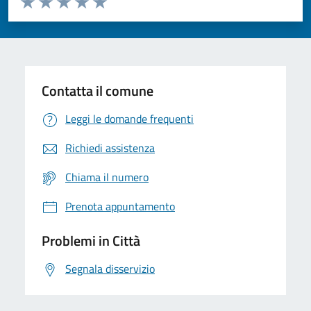
Domanda
Valuta 1 stelle su 5
Valuta 2 stelle su 5
Valuta 3 stelle su 5
Valuta 4 stelle su 5
Valuta 5 stelle su 5
Contatta il comune
Leggi le domande frequenti
Richiedi assistenza
Chiama il numero
Prenota appuntamento
Problemi in Città
Segnala disservizio